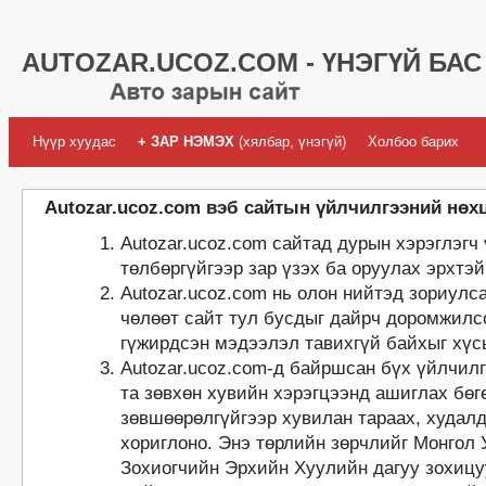
AUTOZAR.UCOZ.COM - ҮНЭГҮЙ БАС
Нүүр хуудас
+ ЗАР НЭМЭХ
(хялбар, үнэгүй)
Холбоо барих
Autozar.ucoz.com вэб сайтын үйлчилгээний нө
Autozar.ucoz.com сайтад дурын хэрэглэгч 
төлбөргүйгээр зар үзэх ба оруулах эрхтэй
Autozar.ucoz.com нь олон нийтэд зориулс
чөлөөт сайт тул бусдыг дайрч доромжилсо
гүжирдсэн мэдээлэл тавихгүй байхыг хүс
Autozar.ucoz.com-д байршсан бүх үйлчилг
та зөвхөн хувийн хэрэгцээнд ашиглах бөг
зөвшөөрөлгүйгээр хувилан тарааx, худалд
хориглоно. Энэ төрлийн зөрчлийг Монгол
Зохиогчийн Эрхийн Хуулийн дагуу зохиц