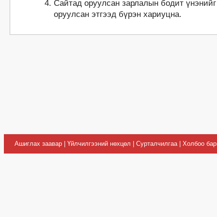
Сайтад оруулсан зарлалын бодит үнэнийг
оруулсан этгээд бүрэн хариуцна.
Ашиглах заавар
|
Үйлчилгээний нөхцөл
|
Сурталчилгаа
|
Холбоо бар