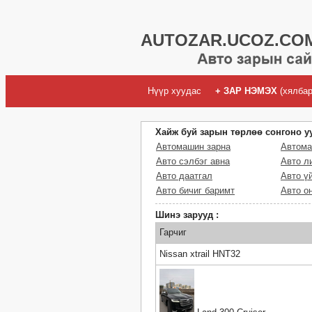
AUTOZAR.UCOZ.COM
Нүүр хуудас
+ ЗАР НЭМЭХ
(хялбар
Хайж буй зарын төрлөө сонгоно у
Автомашин зарна
Автома
Авто сэлбэг авна
Авто л
Авто даатгал
Авто ү
Авто бичиг баримт
Авто о
Шинэ зарууд :
Гарчиг
Nissan xtrail HNT32