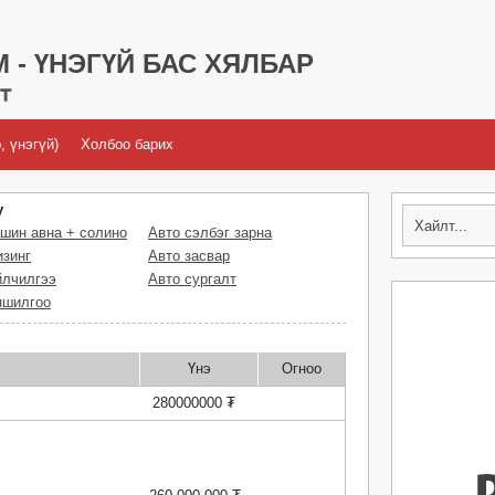
 - ҮНЭГҮЙ БАС ХЯЛБАР
, үнэгүй)
Холбоо барих
у
шин авна + солино
Авто сэлбэг зарна
изинг
Авто засвар
йлчилгээ
Авто сургалт
ншилгоо
Үнэ
Огноо
280000000 ₮