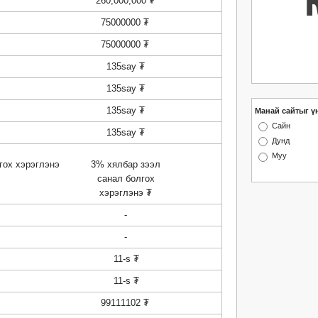
260,000,000 ₮
75000000 ₮
75000000 ₮
135say ₮
135say ₮
135say ₮
Манай сайтыг ү
Сайн
135say ₮
Дунд
Муу
гох хэрэглэнэ
3% хялбар зээл
санал болгох
хэрэглэнэ ₮
-
-
11-s ₮
11-s ₮
99111102 ₮