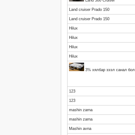
Land 300 Cruiser
Land cruiser Prado 150
Land cruiser Prado 150
Hilux
Hilux
Hilux
Hilux
3% хялбар зээл санал бол
123
123
mashin zarna
mashin zarna
Mashin avna