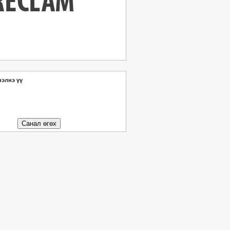
нэлнэ үү