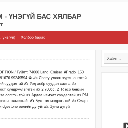
 - ҮНЭГҮЙ БАС ХЯЛБАР
, үнэгүй)
Холбоо барих
OPTION / Гүйлт: 74000 Land_Cruiser_#Prado_150
9591676 99249594 🔁 ✍ Cherry улаан хүрэн өнгөтэй
ий суудалтай ✍ Урд хоёр суудал хална ✍
ост хүндрүүлэгчтэй ✍ 2.700cc, 2TR eco бензин
se control- той ✍️ Ардаа нэмэлт суудалтай ✍️ PM
ахын камертай, ✍️ Бүх тал мэдрэгчтэй ✍️ Cмарт
ridgestone өвлийн дугуйтай, Зуны дугуй