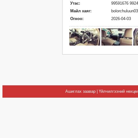
Утас:
99591676 992
Майл хаяг:
bolorchuluun0
Огноо:
2026-04-03
Ашиглах заавар
|
Үйлчилгээний нөхцө