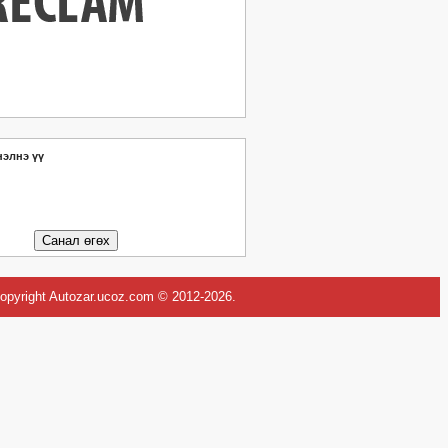
нэлнэ үү
opyright Autozar.ucoz.com © 2012-2026
.