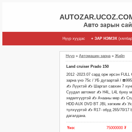
AUTOZAR.UCOZ.COM
Нүүр хуудас
+ ЗАР НЭМЭХ
(хялбар
Нүүр
»
Автомашин зарна
»
Жийп
Land cruiser Prado 150
2012 -2023.07 сард орж ирсэн FULL 
зарна үнэ 75с / УБ дугаартай / ☎️9
✍ Лүүктэй ✍ Шаргал савхин 7 хүн
Суудал автомат ✍ H4L, L4L буюу м
хөдөлгүүртэй ✍️ Ачааны мөр ✍️ Cru
HDD AUX DVD BT JBL хөгжим ✍️ Ухр
түлхүүртэй ✍ R17- обуд 265/70/17 b
дагалдана.
Үнэ:
75000000 ₮