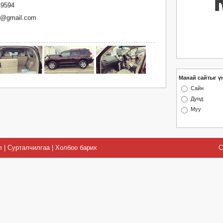
49594
3@gmail.com
Манай сайтыг ү
Сайн
Дунд
Муу
л
|
Сурталчилгаа
|
Холбоо барих
C